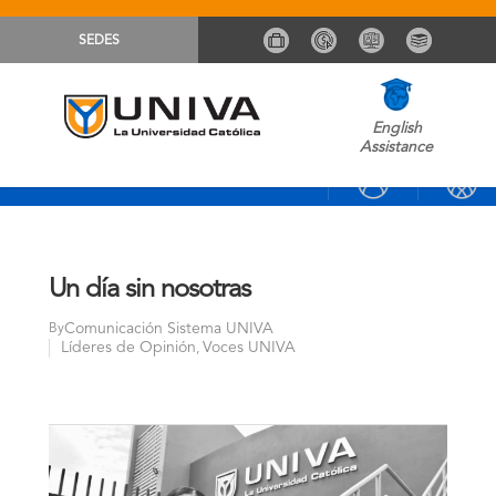
SEDES
English
Assistance
Un día sin nosotras
Comunicación Sistema UNIVA
By
Líderes de Opinión
Voces UNIVA
,