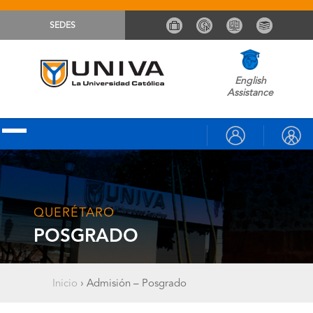
SEDES
English
Assistance
QUERÉTARO
POSGRADO
Inicio
›
Admisión – Posgrado