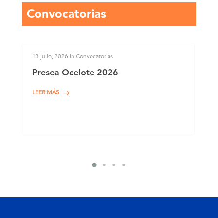
Convocatorias
13 julio, 2026
in
Convocatorias
13 a
A
Presea Ocelote 2026
VI
Int
LEER MÁS
de
In
LEE