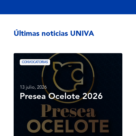
of
4
Últimas noticias UNIVA
Presea
Ocelote
CONVOCATORIAS
2026
13 julio, 2026
Presea Ocelote 2026