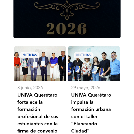
UNIVA
UNIVA
Querétaro
Querétaro
NOTICIAS
NOTICIAS
fortalece
impulsa
la
la
formación
formación
profesional
urbana
de
con
sus
el
8 junio, 2026
29 mayo, 2026
estudiantes
taller
con
“Planeando
UNIVA Querétaro
UNIVA Querétaro
la
Ciudad”
fortalece la
impulsa la
firma
formación
formación urbana
de
convenio
profesional de sus
con el taller
con
estudiantes con la
“Planeando
CECyTEQ
firma de convenio
Ciudad”