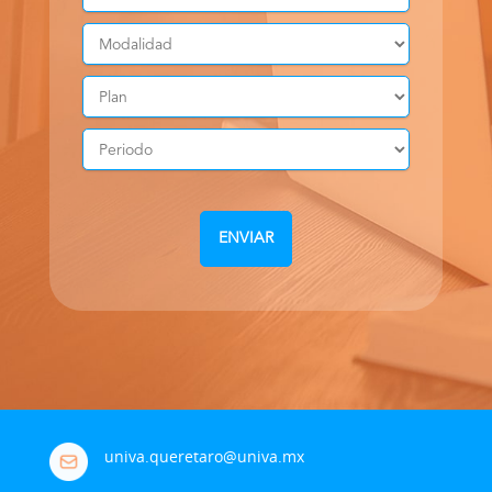
univa.queretaro@univa.mx