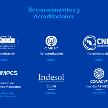
Reconocimientos y
Acreditaciones
Slide
3
of
4
Slide
3