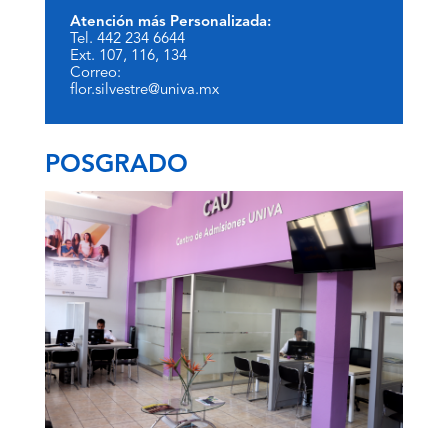
Atención más Personalizada:
Tel. 442 234 6644
Ext. 107, 116, 134
Correo:
flor.silvestre@univa.mx
POSGRADO