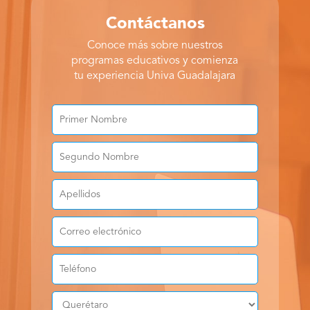
Contáctanos
Conoce más sobre nuestros
programas educativos y comienza
tu experiencia Univa Guadalajara