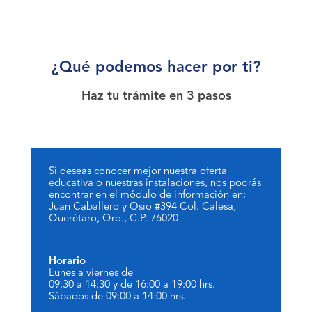
¿Qué podemos hacer por ti?
Haz tu trámite en 3 pasos
Si deseas conocer mejor nuestra oferta
educativa o nuestras instalaciones, nos podrás
encontrar en el módulo de información en:
Juan Caballero y Osio #394 Col. Calesa,
Querétaro, Qro., C.P. 76020
Horario
Lunes a viernes de
09:30 a 14:30 y de 16:00 a 19:00 hrs.
Sábados de 09:00 a 14:00 hrs.