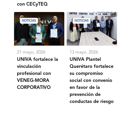
con CECyTEQ
UNIVA
UNIVA
fortalece
Plantel
NOTICIAS
NOTICIAS
la
Querétaro
vinculación
fortalece
profesional
su
con
compromiso
VENEG-
social
MORA
con
21 mayo, 2026
13 mayo, 2026
CORPORATIVO
convenio
en
UNIVA fortalece la
UNIVA Plantel
favor
vinculación
Querétaro fortalece
de
profesional con
su compromiso
la
prevención
VENEG-MORA
social con convenio
de
CORPORATIVO
en favor de la
conductas
de
prevención de
riesgo
conductas de riesgo