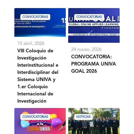
VIII
CONVOCATORIA:
Coloquio
PROGRAMA
CONVOCATORIAS
CONVOCATORIAS
de
UNIVA
Investigación
GOAL
Interinstitucional
2026
e
Interdisciplinar
15 abril, 2026
del
24 marzo, 2026
Sistema
VIII Coloquio de
UNIVA
CONVOCATORIA:
Investigación
y
PROGRAMA UNIVA
Interinstitucional e
1.er
GOAL 2026
Coloquio
Interdisciplinar del
Internacional
Sistema UNIVA y
de
Investigación
1.er Coloquio
Internacional de
Investigación
Convocatoria
UNIVA
Lema
recibe
CONVOCATORIAS
NOTICIAS
Semana
el
UNIVA
Distintivo
2026
de