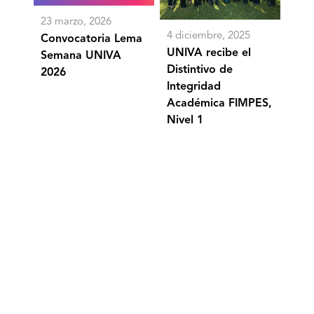
Integridad
Académica
23 marzo, 2026
FIMPES,
4 diciembre, 2025
Convocatoria Lema
Nivel
1
UNIVA recibe el
Semana UNIVA
Distintivo de
2026
Integridad
Académica FIMPES,
Nivel 1