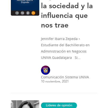
que
la sociedad y la
nos
trae
influencia que
nos trae
Jennifer Ibarra Zepeda •
Estudiante del Bachillerato en
Administración en Negocios
UNIVA Guadalajara Si…
Comunicación Sistema UNIVA
10 noviembre, 2021
Dispuestos
Líderes de opinión
a