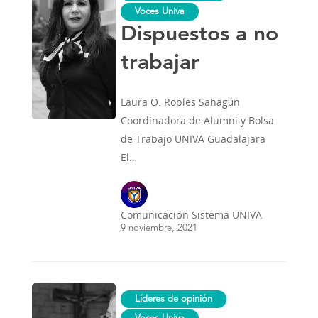
no
Voces Univa
trabajar
Dispuestos a no
trabajar
Laura O. Robles Sahagún
Coordinadora de Alumni y Bolsa
de Trabajo UNIVA Guadalajara
El…
Comunicación Sistema UNIVA
9 noviembre, 2021
Los
Líderes de opinión
privilegios
del