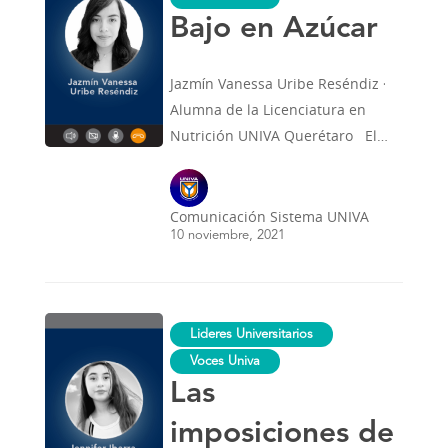
Bajo en Azúcar
Jazmín Vanessa Uribe Reséndiz ·
Alumna de la Licenciatura en
Nutrición UNIVA Querétaro El…
Comunicación Sistema UNIVA
10 noviembre, 2021
Las
Lideres Universitarios
imposiciones
de
Voces Univa
la
Las
sociedad
y
la
imposiciones de
influencia