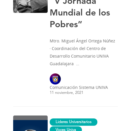
“V Jornada
de
los
Mundial de los
Pobres”
Pobres”
Mtro. Miguel Ángel Ortega Núñez
· Coordinación del Centro de
Desarrollo Comunitario UNIVA
Guadalajara …
Comunicación Sistema UNIVA
11 noviembre, 2021
Bajo
Lideres Universitarios
en
Azúcar
Voces Univa