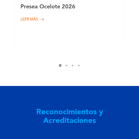
A
Presea Ocelote 2026
VI
Int
LEER MÁS
de
In
LEE
Reconocimientos y
Acreditaciones