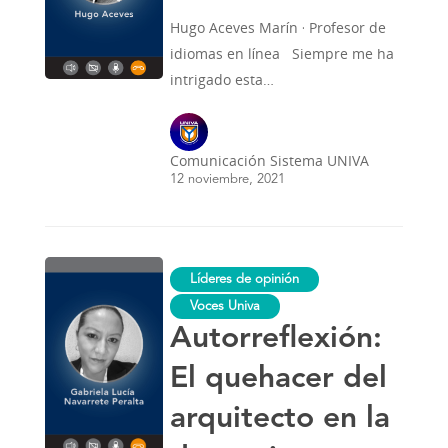
Hugo Aceves Marín · Profesor de
idiomas en línea Siempre me ha
intrigado esta…
Comunicación Sistema UNIVA
12 noviembre, 2021
Autorreflexión:
Líderes de opinión
El
quehacer
Voces Univa
del
Autorreflexión:
arquitecto
en
la
El quehacer del
docencia
arquitecto en la