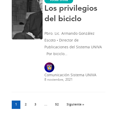
Voces Univa
biciclo
Los privilegios
del biciclo
Pbro. Lic. Armando González
Escoto • Director de
Publicaciones del Sistema UNIVA
Por biciclo…
Comunicación Sistema UNIVA
8 noviembre, 2021
2
3
52
Siguiente »
1
…