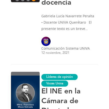
docencia
Gabriela Lucía Navarrete Peralta
• Docente UNIVA Querétaro El
presente texto es un breve…
Comunicación Sistema UNIVA
12 noviembre, 2021
El
Líderes de opinión
INE
en
Voces Univa
la
El INE en la
Cámara
de
Diputados
Cámara de