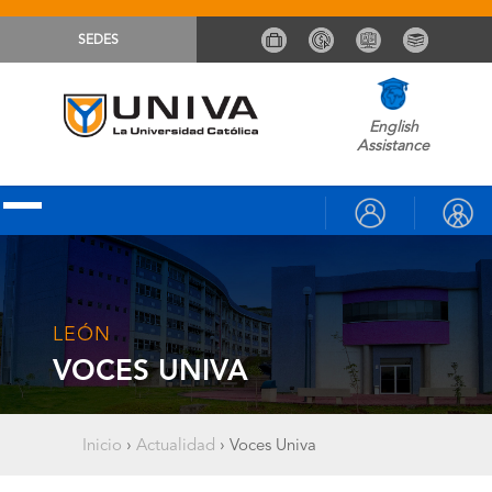
SEDES
English
Assistance
LEÓN
VOCES UNIVA
Inicio
›
Actualidad
›
Voces Univa