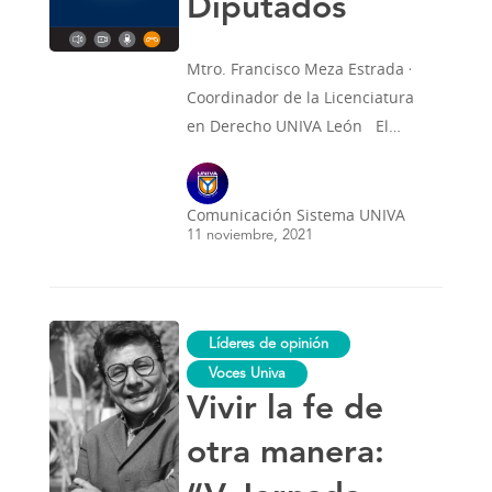
Diputados
Mtro. Francisco Meza Estrada ·
Coordinador de la Licenciatura
en Derecho UNIVA León El…
Comunicación Sistema UNIVA
11 noviembre, 2021
Vivir
Líderes de opinión
la
fe
Voces Univa
de
Vivir la fe de
otra
manera:
“V
otra manera:
Jornada
Mundial