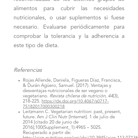
alimentos para cubrir las necesidades
nutricionales, o usar suplementos si fuese
necesario. Evaluarse periódicamente para
comprobar la tolerancia y la adherencia a
este tipo de dieta.
Referencias
Rojas Allende, Daniela, Figueras Díaz, Francisca,
& Durán Agüero, Samuel. (2017). Ventajas y
desventajas nutricionales de ser vegano o
vegetariano.
Revista chilena de nutrición
,
44
(3),
218-225.
https://dx.doi.org/10.4067/s0717-
75182017000300218
Leitzmann C. Vegetarian nutrition: past, present,
future. Am J Clin Nutr [Internet]. 1 de julio de
2014 [citado 20 de junio de
2016];100(Supplement_1):496S – 502S.
Recuperado a partir de: