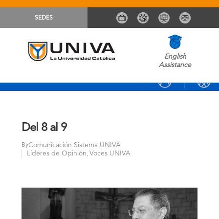
SEDES
English
Assistance
Del 8 al 9
Comunicación Sistema UNIVA
By
Líderes de Opinión
Voces UNIVA
,