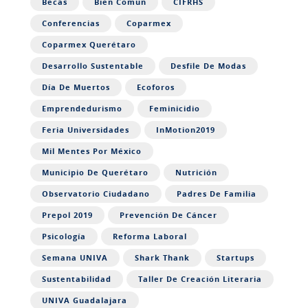
Becas
Bien Común
CIFRHS
Conferencias
Coparmex
Coparmex Querétaro
Desarrollo Sustentable
Desfile De Modas
Día De Muertos
Ecoforos
Emprendedurismo
Feminicidio
Feria Universidades
InMotion2019
Mil Mentes Por México
Municipio De Querétaro
Nutrición
Observatorio Ciudadano
Padres De Familia
Prepol 2019
Prevención De Cáncer
Psicología
Reforma Laboral
Semana UNIVA
Shark Thank
Startups
Sustentabilidad
Taller De Creación Literaria
UNIVA Guadalajara