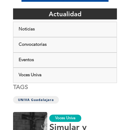
Actualidad
Noticias
Convocatorias
Eventos
Voces Univa
TAGS
UNIVA Guadalajara
Simular
Voces Univa
y
disimular
Simular y