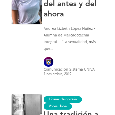
ahora
del antes y del
ahora
Andrea Lizbeth López Núñez •
Alumna de Mercadotecnia
Integral “La sexualidad, más
que…
Comunicación Sistema UNIVA
1 noviembre, 2019
Una
Líderes de opinión
tradición
a
Voces Univa
ultranza
Una tradición a