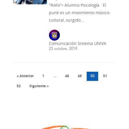
"Rollo"• Alumno Psicología El
punk es un movimiento músico-
cultural, surgido…
Comunicación Sistema UNIVA
23 octubre, 2019
« Anterior
1
48
49
51
…
50
52
Siguiente »