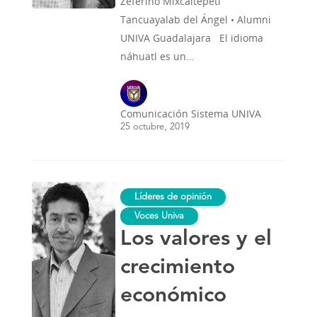
Zeferino Mixcaltepetl
Tancuayalab del Ángel • Alumni
UNIVA Guadalajara El idioma
náhuatl es un…
Comunicación Sistema UNIVA
25 octubre, 2019
Los
Líderes de opinión
valores
y
Voces Univa
el
Los valores y el
crecimiento
económico
crecimiento
económico