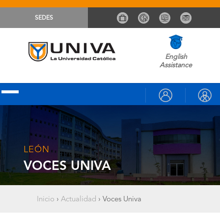
SEDES
English
Assistance
LEÓN
VOCES UNIVA
Inicio
›
Actualidad
›
Voces Univa