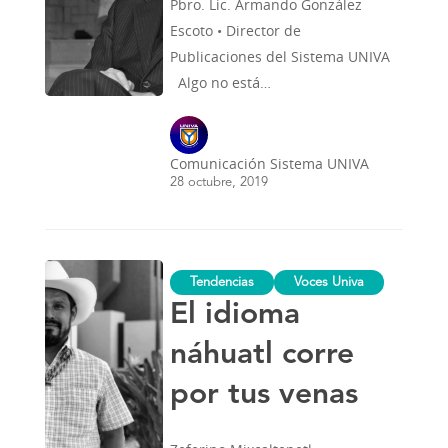
Pbro. Lic. Armando González
Escoto • Director de
Publicaciones del Sistema UNIVA
Algo no está…
Comunicación Sistema UNIVA
28 octubre, 2019
El
Tendencias
Voces Univa
idioma
náhuatl
El idioma
corre
por
náhuatl corre
tus
venas
por tus venas