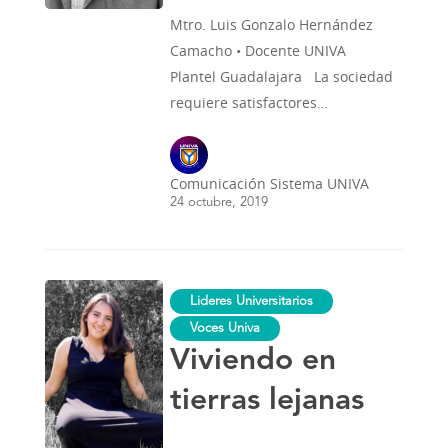
Mtro. Luis Gonzalo Hernández
Camacho • Docente UNIVA
Plantel Guadalajara La sociedad
requiere satisfactores…
Comunicación Sistema UNIVA
24 octubre, 2019
Viviendo
Lideres Universitarios
en
tierras
Voces Univa
lejanas
Viviendo en
tierras lejanas