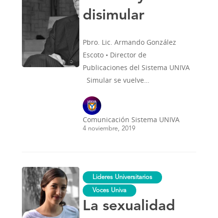
disimular
Pbro. Lic. Armando González
Escoto • Director de
Publicaciones del Sistema UNIVA
Simular se vuelve…
Comunicación Sistema UNIVA
4 noviembre, 2019
La
Lideres Universitarios
sexualidad
del
Voces Univa
antes
La sexualidad
y
del