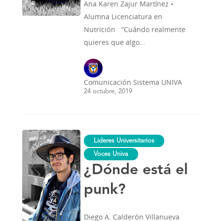
Ana Karen Zajur Martínez •
Alumna Licenciatura en
Nutrición “Cuándo realmente
quieres que algo…
Comunicación Sistema UNIVA
24 octubre, 2019
¿Dónde
Lideres Universitarios
está
el
Voces Univa
punk?
¿Dónde está el
punk?
Diego A. Calderón Villanueva