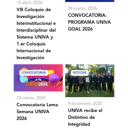
Interdisciplinar
15 abril, 2026
del
24 marzo, 2026
Sistema
VIII Coloquio de
UNIVA
CONVOCATORIA:
Investigación
y
PROGRAMA UNIVA
Interinstitucional e
1.er
GOAL 2026
Coloquio
Interdisciplinar del
Internacional
Sistema UNIVA y
de
Investigación
1.er Coloquio
Internacional de
Investigación
Convocatoria
UNIVA
Lema
recibe
CONVOCATORIAS
NOTICIAS
Semana
el
UNIVA
Distintivo
2026
de
Integridad
Académica
23 marzo, 2026
FIMPES,
4 diciembre, 2025
Convocatoria Lema
Nivel
1
UNIVA recibe el
Semana UNIVA
Distintivo de
2026
Integridad