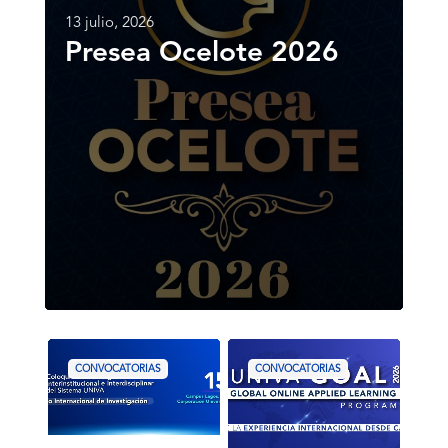
13 julio, 2026
Presea Ocelote 2026
VIII
CONVOCATORIA:
Coloquio
PROGRAMA
CONVOCATORIAS
CONVOCATORIAS
de
UNIVA
Investigación
GOAL
Interinstitucional
2026
e