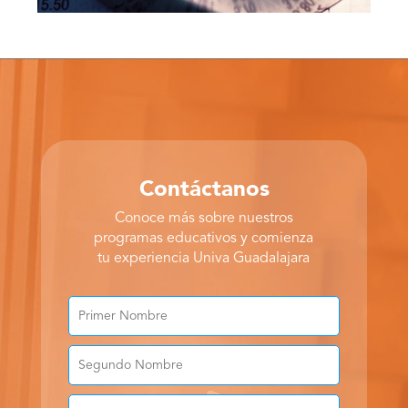
Contáctanos
Conoce más sobre nuestros
programas educativos y comienza
tu experiencia Univa Guadalajara