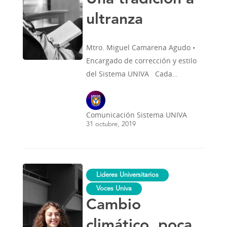
ultranza
Mtro. Miguel Camarena Agudo •
Encargado de corrección y estilo
del Sistema UNIVA Cada…
Comunicación Sistema UNIVA
31 octubre, 2019
Cambio
Lideres Universitarios
climático,
poca
Voces Univa
rentabilidad
Cambio
para
el
capital
climático, poca