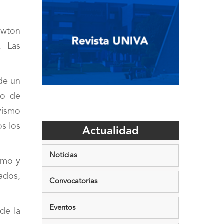
Newton
. Las
de un
mo de
ivismo
os los
Actualidad
Noticias
ismo y
ados,
Convocatorias
Eventos
de la