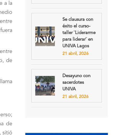
e a la
medio
Se clausura con
 entre
éxito el curso-
 fuera
taller ¨Liderarme
para liderar¨ en
UNIVA Lagos
entre
21 abril, 2026
o, de
Desayuno con
llama
sacerdotes
UNIVA
21 abril, 2026
erso;
ma de
 sitió