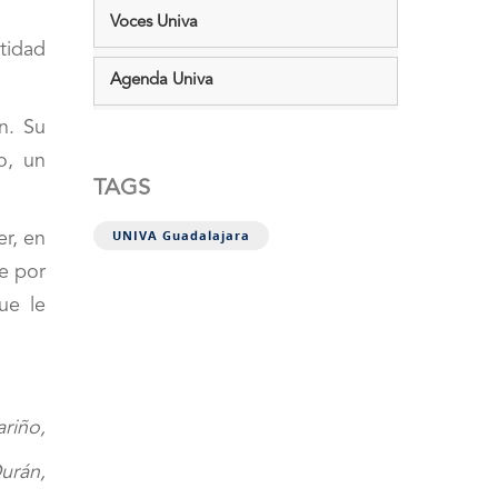
Voces Univa
tidad
Agenda Univa
n. Su
o, un
TAGS
UNIVA Guadalajara
er, en
e por
ue le
riño,
urán,