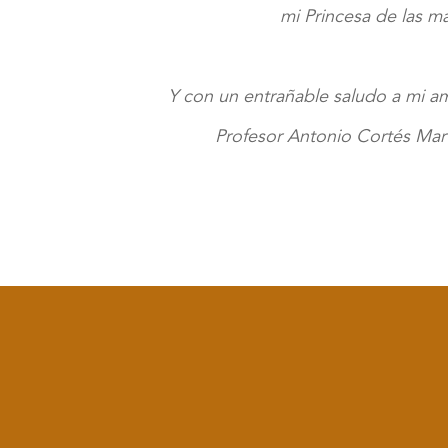
mi Princesa de las m
Y con un entrañable saludo a mi a
Profesor Antonio Cortés Mart