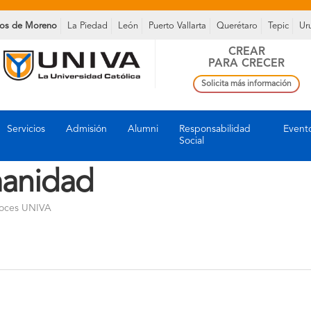
os de Moreno
La Piedad
León
Puerto Vallarta
Querétaro
Tepic
Ur
CREAR
PARA CRECER
Solicita más información
Servicios
Admisión
Alumni
Responsabilidad
Event
Social
manidad
oces UNIVA