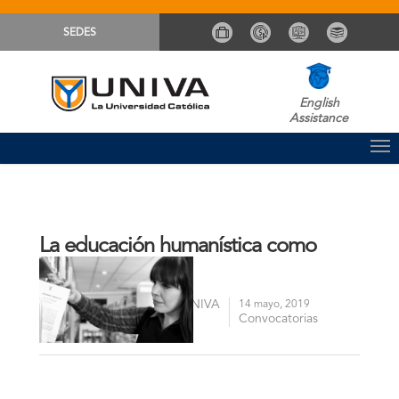
SEDES
English
Assistance
La educación humanística como
producto cultural
Comunicación Sistema UNIVA
By
14 mayo, 2019
Convocatorias