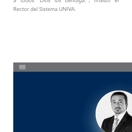
a todos. Dios los bendiga.”
, finalizó el
Rector del Sistema UNIVA.