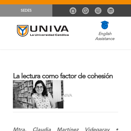
SEDES
English
Assistance
La lectura como factor de cohesión
social
Comunicación Sistema UNIVA
By
Voces Univa
Voces UNIVA
,
Mtra. Claudia Martínez Videgaray •