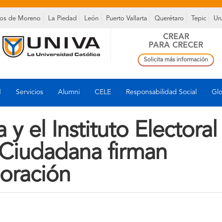
os de Moreno
La Piedad
León
Puerto Vallarta
Querétaro
Tepic
Ur
CREAR
PARA CRECER
Solicita más información
d
Servicios
Alumni
CELE
Responsabilidad Social
Glo
y el Instituto Electoral
 Ciudadana firman
oración