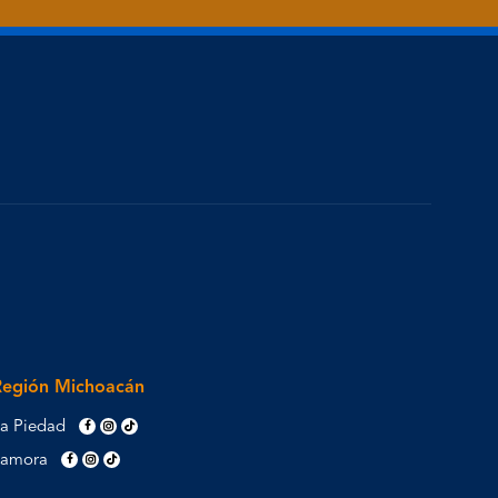
Región Michoacán
a Piedad
Zamora