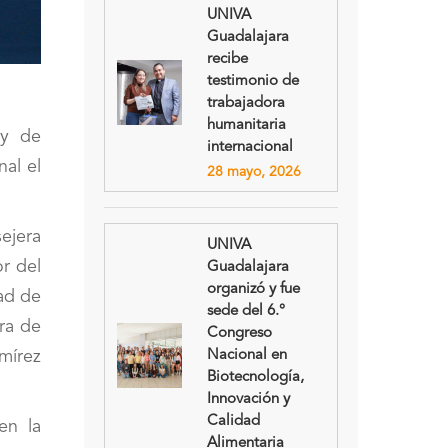
UNIVA
Guadalajara
recibe
testimonio de
trabajadora
humanitaria
 y de
internacional
nal el
28 mayo, 2026
ejera
UNIVA
or del
Guadalajara
organizó y fue
dad de
sede del 6.°
ra de
Congreso
amírez
Nacional en
Biotecnología,
Innovación y
Calidad
en la
Alimentaria