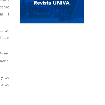
taria
 como
ar la
tes de
ticas
fico,
sayos,
 y de
so de