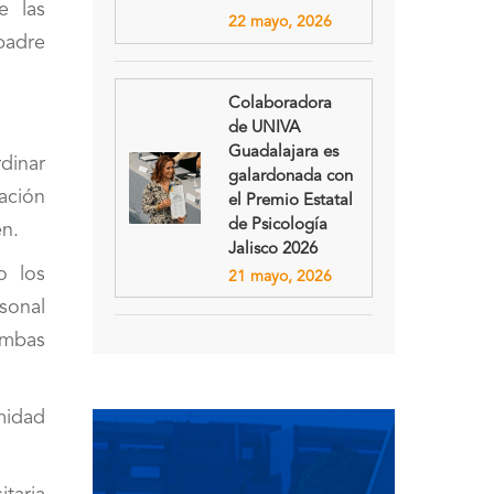
e las
22 mayo, 2026
padre
Colaboradora
de UNIVA
Guadalajara es
dinar
galardonada con
ación
el Premio Estatal
de Psicología
en.
Jalisco 2026
o los
21 mayo, 2026
sonal
ambas
midad