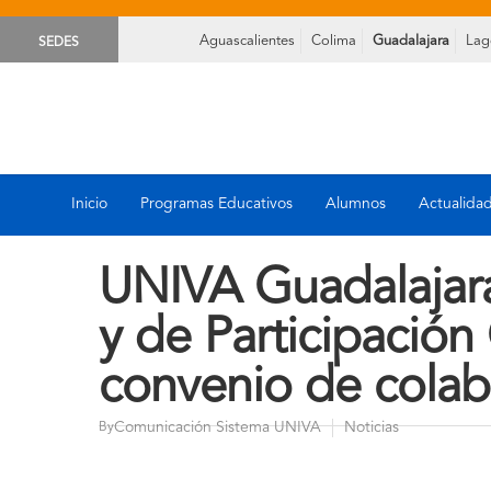
Aguascalientes
Colima
Guadalajara
Lag
SEDES
Inicio
Programas Educativos
Alumnos
Actualida
UNIVA Guadalajara 
y de Participación
convenio de colab
Comunicación Sistema UNIVA
Noticias
By