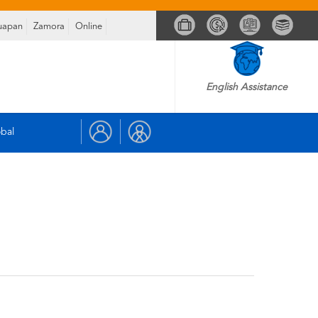
uapan
Zamora
Online
English Assistance
bal