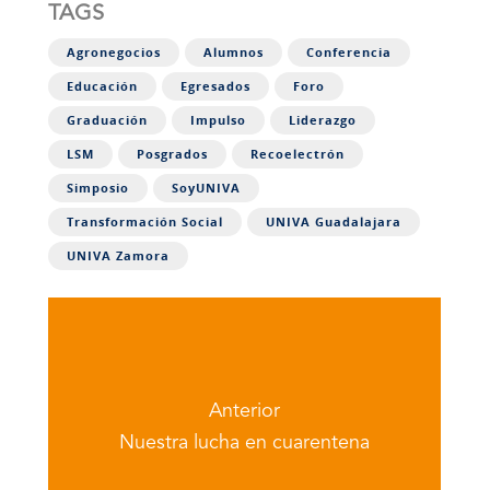
TAGS
Agronegocios
Alumnos
Conferencia
Educación
Egresados
Foro
Graduación
Impulso
Liderazgo
LSM
Posgrados
Recoelectrón
Simposio
SoyUNIVA
Transformación Social
UNIVA Guadalajara
UNIVA Zamora
Anterior
Nuestra lucha en cuarentena