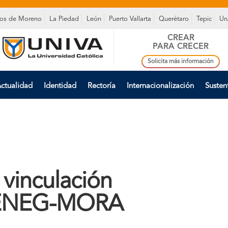
os de Moreno
La Piedad
León
Puerto Vallarta
Querétaro
Tepic
Ur
CREAR
PARA CRECER
Solicita más información
ctualidad
Identidad
Rectoría
Internacionalización
Susten
 vinculación
 VENEG-MORA