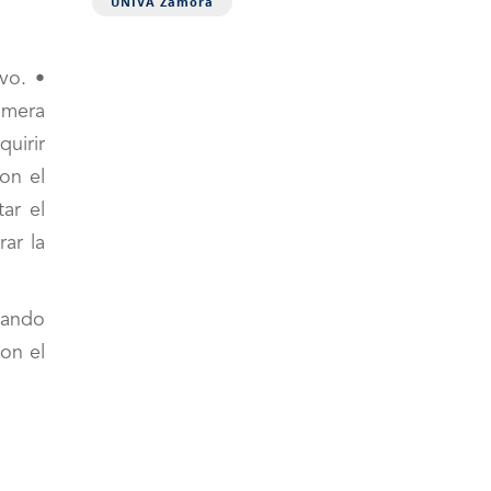
UNIVA Zamora
vo. •
imera
uirir
con el
ar el
ar la
dando
on el