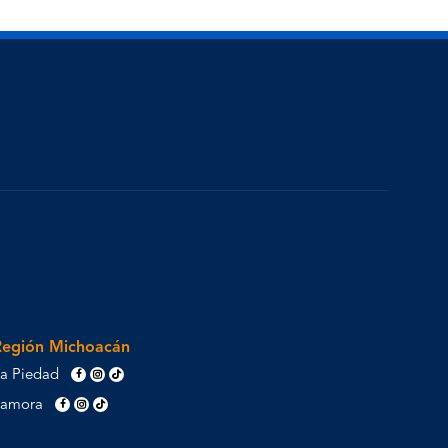
Región Michoacán
a Piedad
Zamora