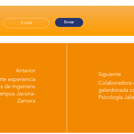
Anterior
Siguiente
te experiencia
Colaboradora 
os de Ingeniero
galardonada co
campus Jacona-
Psicología Jal
Zamora