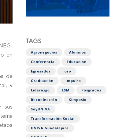
TAGS
ENEG-
Agronegocios
Alumnos
do en
Conferencia
Educación
Egresados
Foro
és de
Graduación
Impulso
al, y
Liderazgo
LSM
Posgrados
Recoelectrón
Simposio
e sus
SoyUNIVA
stema
Transformación Social
 etapa
UNIVA Guadalajara