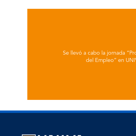
Se llevó a cabo la jornada “P
del Empleo” en UNI