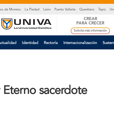
os de Moreno
La Piedad
León
Puerto Vallarta
Querétaro
Tepic
Ur
CREAR
PARA CRECER
Solicita más información
ctualidad
Identidad
Rectoría
Internacionalización
Susten
y Eterno sacerdote