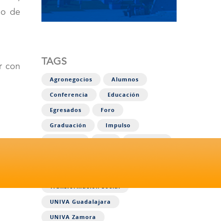
io de
TAGS
r con
Agronegocios
Alumnos
Conferencia
Educación
Egresados
Foro
Graduación
Impulso
Liderazgo
LSM
Posgrados
Recoelectrón
Simposio
SoyUNIVA
Transformación Social
UNIVA Guadalajara
UNIVA Zamora