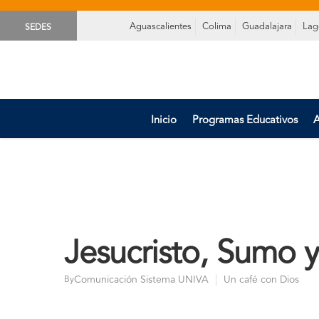
Aguascalientes
Colima
Guadalajara
Lag
SEDES
Inicio
Programas Educativos
A
Jesucristo, Sumo 
Comunicación Sistema UNIVA
Un café con Dios
By