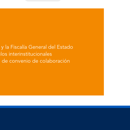
 la Fiscalía General del Estado
los interinstitucionales
a de convenio de colaboración