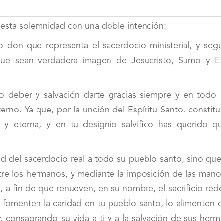
e esta solemnidad con una doble intención:
o don que representa el sacerdocio ministerial, y seg
 que sean verdadera imagen de Jesucristo, Sumo y E
o deber y salvación darte gracias siempre y en todo l
rno. Ya que, por la unción del Espíritu Santo, constitu
a y eterna, y en tu designio salvífico has querido q
dad del sacerdocio real a todo su pueblo santo, sino qu
ntre los hermanos, y mediante la imposición de las mano
, a fin de que renueven, en su nombre, el sacrificio red
, fomenten la caridad en tu pueblo santo, lo alimenten 
y, consagrando su vida a ti y a la salvación de sus her