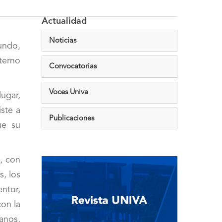
Actualidad
Noticias
undo,
terno
Convocatorias
Voces Univa
ugar,
iste a
Publicaciones
ue su
e, con
s, los
entor,
con la
manos,