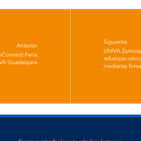
Siguiente
Anterior
UNIVA Zamora y
roConnect Feria
refuerzan víncu
VA Guadalajara
mediante firm