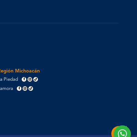
Región Michoacán
a Piedad
Zamora
Share