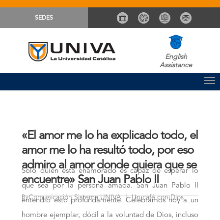
SEDES
English
Assistance
«El amor me lo ha explicado todo, el
amor me lo ha resultó todo, por eso
admiro al amor donde quiera que se
Solo quien está enamorado es capaz de esperar lo
encuentre» San Juan Pablo II
que sea por la persona amada. San Juan Pablo II
Comunicación Sistema UNIVA
Un café con Dios
By
entendió esto profundamente. Celebramos hoy a un
hombre ejemplar, dócil a la voluntad de Dios, incluso