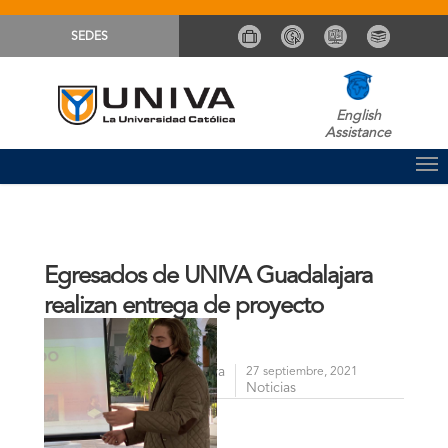
SEDES
English
Assistance
Egresados de UNIVA Guadalajara
realizan entrega de proyecto
arquitectónico
Comunicación Guadalajara
By
27 septiembre, 2021
Noticias