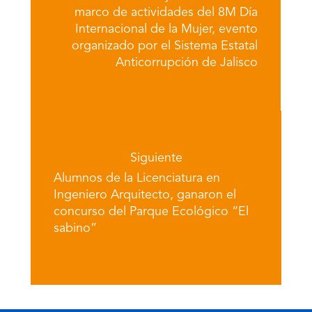
marco de actividades del 8M Día
Internacional de la Mujer, evento
organizado por el Sistema Estatal
Anticorrupción de Jalisco
Siguiente
Alumnos de la Licenciatura en
Ingeniero Arquitecto, ganaron el
concurso del Parque Ecológico “El
sabino”