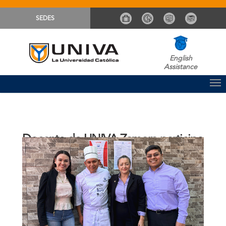
SEDES
English
Assistance
Docente de UNIVA Zamora participa
en Cocinero del Año 2024
Comunicación Sistema UNIVA
Noticias
By