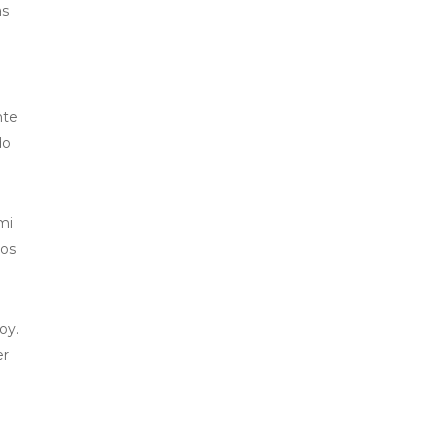
as
nte
do
mi
tos
oy.
er