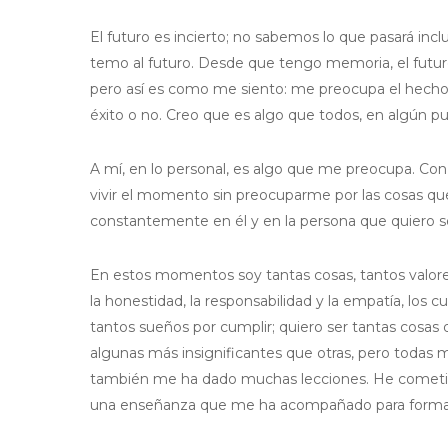
El futuro es incierto; no sabemos lo que pasará incl
temo al futuro. Desde que tengo memoria, el futu
pero así es como me siento: me preocupa el hecho de
éxito o no. Creo que es algo que todos, en algún p
A mí, en lo personal, es algo que me preocupa. Con 
vivir el momento sin preocuparme por las cosas que 
constantemente en él y en la persona que quiero s
En estos momentos soy tantas cosas, tantos valores
la honestidad, la responsabilidad y la empatía, los
tantos sueños por cumplir; quiero ser tantas cosas
algunas más insignificantes que otras, pero todas 
también me ha dado muchas lecciones. He cometido
una enseñanza que me ha acompañado para formar 