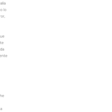
alía
o lo
or,
que
nte
ida
ente
 he
la