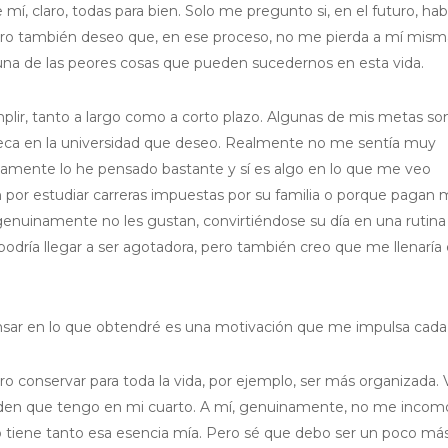
, claro, todas para bien. Solo me pregunto si, en el futuro, hab
pero también deseo que, en ese proceso, no me pierda a mí mism
na de las peores cosas que pueden sucedernos en esta vida.
r, tanto a largo como a corto plazo. Algunas de mis metas so
eca en la universidad que deseo. Realmente no me sentía muy
imamente lo he pensado bastante y sí es algo en lo que me veo
n por estudiar carreras impuestas por su familia o porque pagan
e genuinamente no les gustan, convirtiéndose su día en una rutina
 podría llegar a ser agotadora, pero también creo que me llenaría 
ensar en lo que obtendré es una motivación que me impulsa cada 
 conservar para toda la vida, por ejemplo, ser más organizada. 
den que tengo en mi cuarto. A mí, genuinamente, no me inco
o tiene tanto esa esencia mía. Pero sé que debo ser un poco má