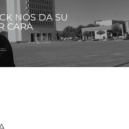
CK NOS DA SU
R CARA
A