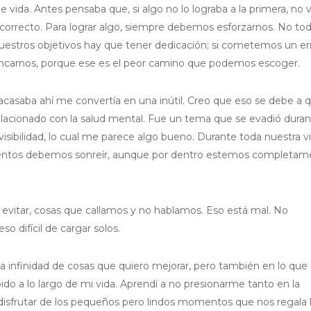
vida. Antes pensaba que, si algo no lo lograba a la primera, no v
 correcto. Para lograr algo, siempre debemos esforzarnos. No tod
uestros objetivos hay que tener dedicación; si cometemos un err
ancarnos, porque ese es el peor camino que podemos escoger.
 fracasaba ahí me convertía en una inútil. Creo que eso se debe a 
elacionado con la salud mental. Fue un tema que se evadió dura
ibilidad, lo cual me parece algo bueno. Durante toda nuestra v
entos debemos sonreír, aunque por dentro estemos completam
vitar, cosas que callamos y no hablamos. Eso está mal. No
o difícil de cargar solos.
la infinidad de cosas que quiero mejorar, pero también en lo que
do a lo largo de mi vida. Aprendí a no presionarme tanto en la
disfrutar de los pequeños pero lindos momentos que nos regala 