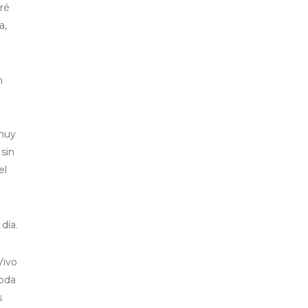
ré
a,
n
 muy
 sin
el
día.
Vivo
moda
s