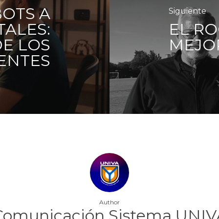
OTS A
Siguiente
TALES:
EL RO
DE LOS
MEJO
ENTES
Author
Comunicación Sistema UNIV