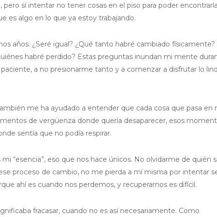
 pero sí intentar no tener cosas en el piso para poder encontrarl
ue es algo en lo que ya estoy trabajando.
os años. ¿Seré igual? ¿Qué tanto habré cambiado físicamente?
quiénes habré perdido? Estas preguntas inundan mi mente dura
 paciente, a no presionarme tanto y a comenzar a disfrutar lo lin
 también me ha ayudado a entender que cada cosa que pasa en 
momentos de vergüenza donde quería desaparecer, esos momen
nde sentía que no podía respirar.
 mi “esencia”, eso que nos hace únicos. No olvidarme de quién s
 ese proceso de cambio, no me pierda a mí misma por intentar s
que ahí es cuando nos perdemos, y recuperarnos es difícil.
gnificaba fracasar, cuando no es así necesariamente. Como