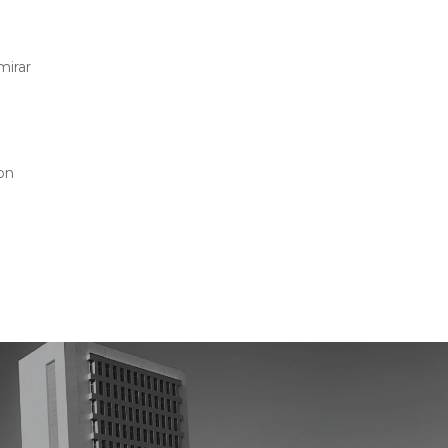
mirar
e
on