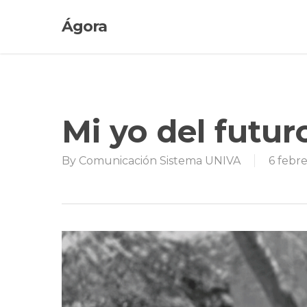
Skip
Ágora
to
main
content
Mi yo del futu
By
Comunicación Sistema UNIVA
6 febr