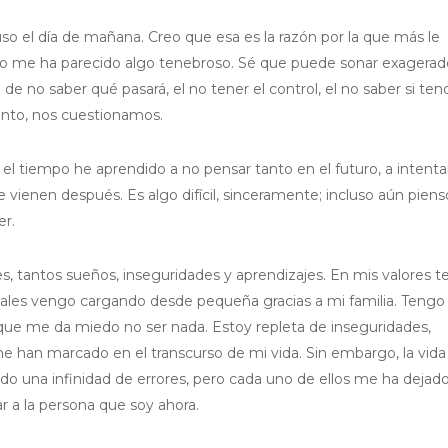
uso el día de mañana. Creo que esa es la razón por la que más le
ro me ha parecido algo tenebroso. Sé que puede sonar exagerad
 no saber qué pasará, el no tener el control, el no saber si ten
unto, nos cuestionamos.
el tiempo he aprendido a no pensar tanto en el futuro, a intenta
vienen después. Es algo difícil, sinceramente; incluso aún piens
er.
, tantos sueños, inseguridades y aprendizajes. En mis valores 
 cuales vengo cargando desde pequeña gracias a mi familia. Tengo
 que me da miedo no ser nada. Estoy repleta de inseguridades,
me han marcado en el transcurso de mi vida. Sin embargo, la vida
 una infinidad de errores, pero cada uno de ellos me ha dejad
a la persona que soy ahora.