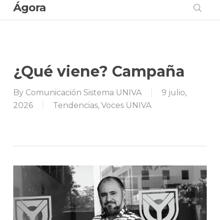
Ágora
Skip
to
sear
main
content
¿Qué viene? Campaña
By
Comunicación Sistema UNIVA
9 julio,
2026
Tendencias
,
Voces UNIVA