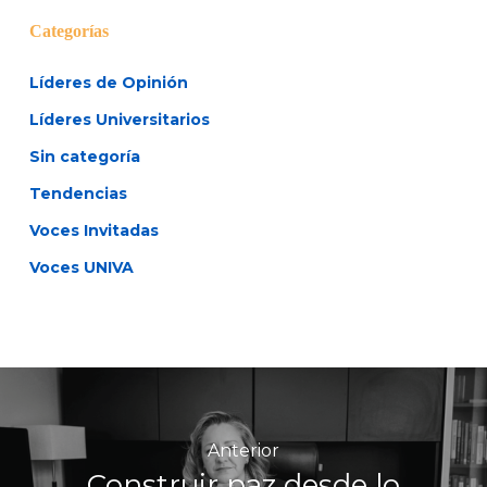
Categorías
Líderes de Opinión
Líderes Universitarios
Sin categoría
Tendencias
Voces Invitadas
Voces UNIVA
Anterior
Construir paz desde lo