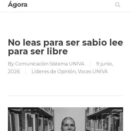
Ágora
Skip
to
sear
main
content
No leas para ser sabio lee
para ser libre
By
Comunicación Sistema UNIVA
9 junio,
2026
Líderes de Opinión
,
Voces UNIVA