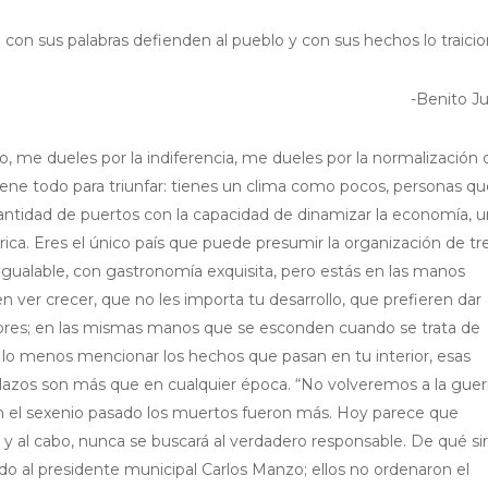
 con sus palabras defienden al pueblo y con sus hechos lo traici
-Benito J
, me dueles por la indiferencia, me dueles por la normalización 
iene todo para triunfar: tienes un clima como pocos, personas qu
a cantidad de puertos con la capacidad de dinamizar la economía, 
ca. Eres el único país que puede presumir la organización de tr
nigualable, con gastronomía exquisita, pero estás en las manos
ver crecer, que no les importa tu desarrollo, que prefieren dar
ltores; en las mismas manos que se esconden cuando se trata de
 lo menos mencionar los hechos que pasan en tu interior, esas
lazos son más que en cualquier época. “No volveremos a la guer
n el sexenio pasado los muertos fueron más. Hoy parece que
in y al cabo, nunca se buscará al verdadero responsable. De qué si
ado al presidente municipal Carlos Manzo; ellos no ordenaron el