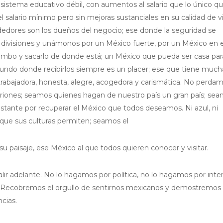
 sistema educativo débil, con aumentos al salario que lo único q
 salario mínimo pero sin mejoras sustanciales en su calidad de v
edores son los dueños del negocio; ese donde la seguridad se
 divisiones y unámonos por un México fuerte, por un México en e
rumbo y sacarlo de donde está; un México que pueda ser casa par
mundo donde recibirlos siempre es un placer; ese que tiene much
e trabajadora, honesta, alegre, acogedora y carismática. No perda
riones; seamos quienes hagan de nuestro país un gran país; se
nstante por recuperar el México que todos deseamos. Ni azul, ni
 que sus culturas permiten; seamos el
 paisaje, ese México al que todos quieren conocer y visitar.
ir adelante. No lo hagamos por política, no lo hagamos por inter
. Recobremos el orgullo de sentirnos mexicanos y demostremos
cias.