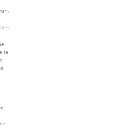
onan»
uárez
de
e se
un
es
ra
rve