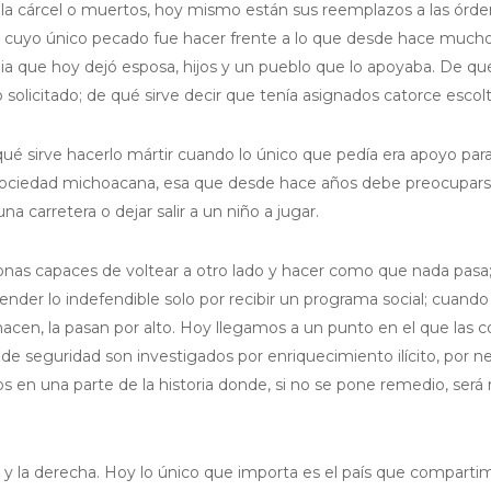
n la cárcel o muertos, hoy mismo están sus reemplazos a las órd
na cuyo único pecado fue hacer frente a lo que desde hace much
ia que hoy dejó esposa, hijos y un pueblo que lo apoyaba. De qu
 solicitado; de qué sirve decir que tenía asignados catorce escol
e qué sirve hacerlo mártir cuando lo único que pedía era apoyo par
 sociedad michoacana, esa que desde hace años debe preocupar
una carretera o dejar salir a un niño a jugar.
nas capaces de voltear a otro lado y hacer como que nada pasa
er lo indefendible solo por recibir un programa social; cuando
hacen, la pasan por alto. Hoy llegamos a un punto en el que las c
e seguridad son investigados por enriquecimiento ilícito, por n
os en una parte de la historia donde, si no se pone remedio, ser
a y la derecha. Hoy lo único que importa es el país que comparti