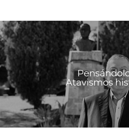
Pensándolo
Atavismos his