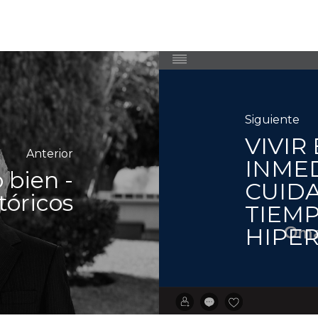
Siguiente
VIVIR
Anterior
INMED
 bien -
CUIDA
tóricos
TIEM
HIPE