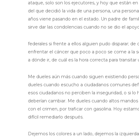
ataque, solo son los ejecutores, y hoy que están e
del que decidió la vida de una persona, una perso
años viene pasando en el estado. Un padre de famil
sirve dar las condolencias cuando no se dio el apoyo
federales si frente a ellos alguien pudo disparar; d
enfrentar el cáncer que poco a poco se come a la
a dónde ir, de cuál es la hora correcta para transitar 
Me dueles aún más cuando siguen existiendo perso
dueles cuando escucho a ciudadanos comunes defend
esos ciudadanos no perciben la inseguridad, o si lo 
deberían cambiar. Me dueles cuando altos mandos d
con el crimen, por traficar con gasolina. Hoy estam
difícil remediarlo después.
Dejemos los colores a un lado, dejemos la izquierd