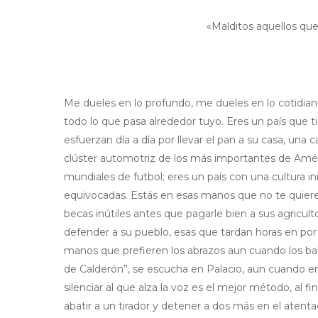
«Malditos aquellos que
Me dueles en lo profundo, me dueles en lo cotidiano
todo lo que pasa alrededor tuyo. Eres un país que t
esfuerzan día a día por llevar el pan a su casa, un
clúster automotriz de los más importantes de Améri
mundiales de futbol; eres un país con una cultura i
equivocadas. Estás en esas manos que no te quieren 
becas inútiles antes que pagarle bien a sus agricu
defender a su pueblo, esas que tardan horas en por
manos que prefieren los abrazos aun cuando los ba
de Calderón”, se escucha en Palacio, aun cuando e
silenciar al que alza la voz es el mejor método, al f
abatir a un tirador y detener a dos más en el atent