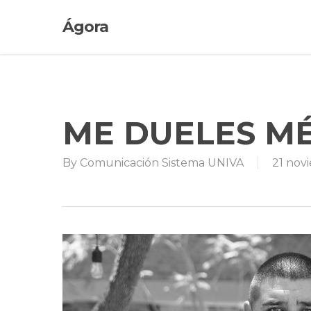
Skip
Ágora
to
main
content
ME DUELES M
By
Comunicación Sistema UNIVA
21 nov