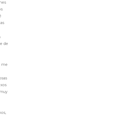
enes
os
é
tas
a
se de
; me
osas
exos
á muy
mos,