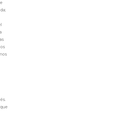
ue
ida;
l
a
as
mos
amos
és.
 que