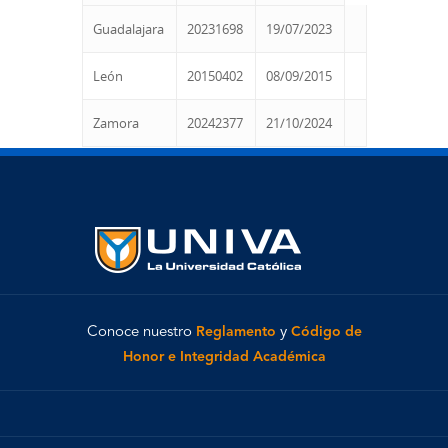
Guadalajara
20231698
19/07/2023
León
20150402
08/09/2015
Zamora
20242377
21/10/2024
Conoce nuestro
Reglamento
y
Código de
Honor e Integridad Académica