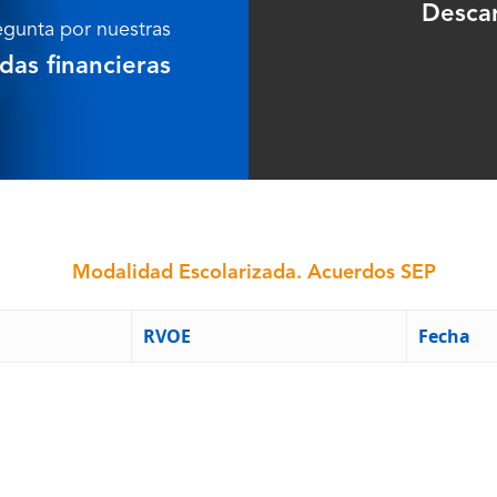
Descar
egunta por nuestras
das financieras
Modalidad Escolarizada. Acuerdos SEP
RVOE
Fecha