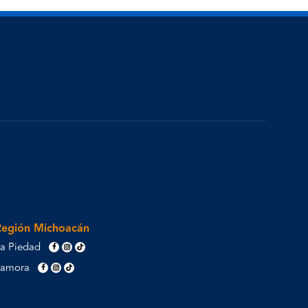
Región Michoacán
a Piedad
Zamora