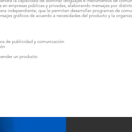
 tendrá la capacidad de dominar lenguajes e instrumentos de comun
 en empresas públicas y privadas, elaborando mensajes por distint
era independiente, que le permitan desarrollar programas de comuni
nsajes gráficos de acuerdo a necesidades del producto y la organiz
os de publicidad y comunicación
ión
vender un producto