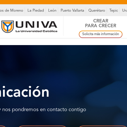
os de Moreno
La Piedad
León
Puerto Vallarta
Querétaro
Tepic
Ur
CREAR
PARA CRECER
Solicita más información
icación
 y nos pondremos en contacto contigo