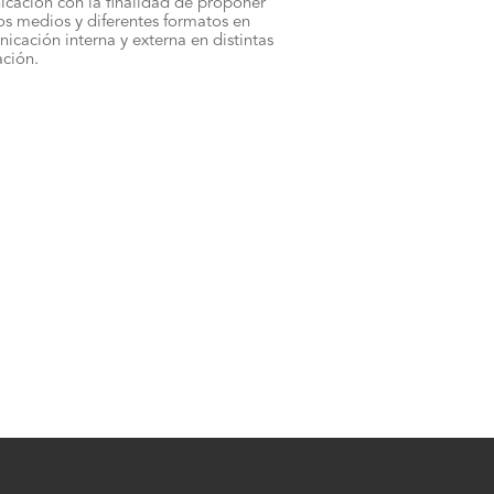
icación con la finalidad de proponer
os medios y diferentes formatos en
cación interna y externa en distintas
ación.