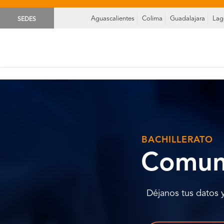
Aguascalientes
Colima
Guadalajara
Lag
SEDES
BACHILLERATO
Comun
Déjanos tus datos