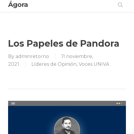
Ágora
Skip
to
sear
main
content
Los Papeles de Pandora
By
adminretorno
11 noviembre,
2021
Líderes de Opinión
,
Voces UNIVA