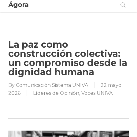
Ágora
Skip
to
sear
main
content
La paz como
construcción colectiva:
un compromiso desde la
dignidad humana
By
Comunicación Sistema UNIVA
22 mayo,
2026
Líderes de Opinión
,
Voces UNIVA