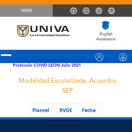
SEDES
English
Assistance
Protocolo COVID LEON Julio 2021
Modalidad Escolarizada. Acuerdos
SEP
Plantel
RVOE
Fecha