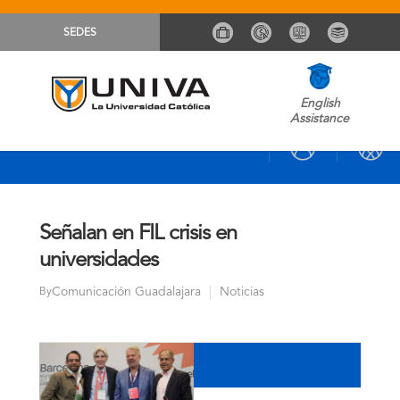
SEDES
English
Assistance
Señalan en FIL crisis en
universidades
Comunicación Guadalajara
Noticias
By