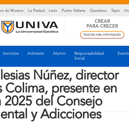
os de Moreno
La Piedad
León
Puerto Vallarta
Querétaro
Tepic
Ur
CREAR
PARA CRECER
Solicita más información
Servicios
Admisión
Alumni
Responsabilidad
Event
Social
lesias Núñez, director
Colima, presente en
a 2025 del Consejo
ental y Adicciones