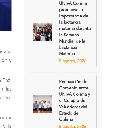
UNIVA Colima
promueve la
importancia de
la lactancia
materna durante
la Semana
Mundial de la
Lactancia
naria
Materna
ción y
5 agosto, 2026
a Paz,
Renovación de
Convenio entre
r las
UNIVA Colima y
entre
el Colegio de
.
Valuadores del
Estado de
nerar
Colima
 y la
5 agosto, 2026