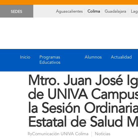
Aguascalientes
Colima
Guadalajara
Lag
SEDES
Inicio
Programas
Alumnos
Actualidad
Educativos
Mtro. Juan José Ig
de UNIVA Campus 
la Sesión Ordinari
Estatal de Salud M
Comunicación UNIVA Colima
Noticias
By