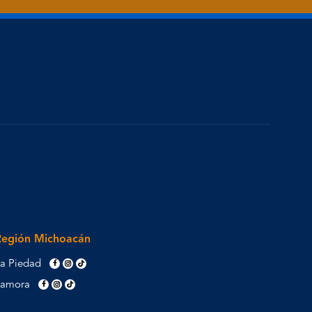
Región Michoacán
a Piedad
Zamora