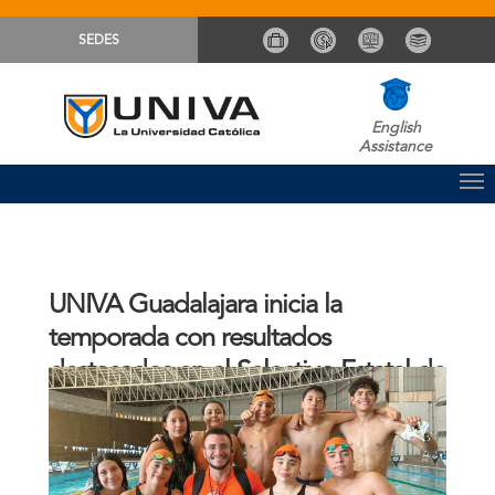
SEDES
English
Assistance
UNIVA Guadalajara inicia la
temporada con resultados
destacados en el Selectivo Estatal de
Natación 2026
Comunicación Sistema UNIVA
Noticias
By