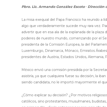
Pbro. Lic. Armando González Escoto ∙ Dirección 
La misa exequial del Papa Francisco ha reunido a líd
algo que verdaderamente sucede muy rara vez. Para
advertir que en esa ala de la explanada de la plaz
poderes de nuestro mundo, comenzando por el Secre
presidenta de la Comisión Europea, la del Parlament
Luxemburgo, Dinamarca, Mónaco, Emiratos Árabes, B
presidentes de Austria, Estados Unidos, Alemania, Fr
México envió una comisión presidida por la Secretar
asistiría, ya que cualquiera fuese su decisión, la iban
siendo candidata, no le importó mayormente el que l
¿Cómo explicar su decisión? ¿Por motivos religiosos
católicos, sino protestantes, musulmanes, budistas, 