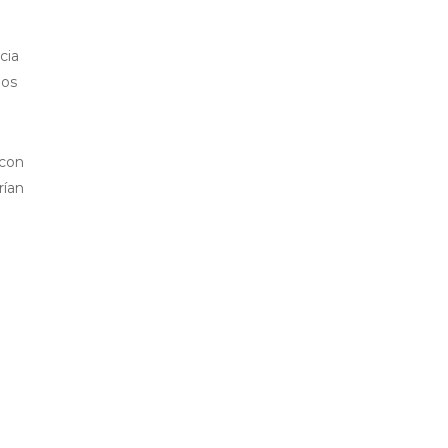
cia
los
 con
rían