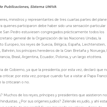
de Publicaciones, Sistema UNIVA
eres, ministros y representantes de tres cuartas partes del plane
 quienes participaron debe haber sido una sensación particular
a de San Pedro estuviesen congregados prácticamente todos los
tario general de la Organización de las Naciones Unidas, la
o Europeo, los reyes de Suecia, Bélgica, España, Liechtenstein,
ahréin, los príncipes herederos de la Gran Bretaña y Noruega, 
ancia, Brasil, Argentina, Ecuador, Polonia, y un largo etcétera.
ia de Gobierno, ya que la presidenta, por esta vez, declaró que n
 a criticar; por esta vez, porque cuando fue a visitar al Papa Franci
a criticaran o no.
? Muchos de los reyes, príncipes y presidentes que asistieron n
hinduistas. ¿Por sus orígenes judíos? Zelenski es judío, y ahí est