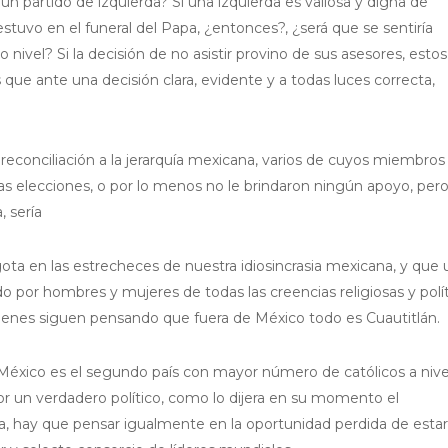
 un partido de izquierda? Si una izquierda es valiosa y digna de
 estuvo en el funeral del Papa, ¿entonces?, ¿será que se sentiría
ivel? Si la decisión de no asistir provino de sus asesores, estos
 que ante una decisión clara, evidente y a todas luces correcta,
reconciliación a la jerarquía mexicana, varios de cuyos miembros
das elecciones, o por lo menos no le brindaron ningún apoyo, per
 sería
ta en las estrecheces de nuestra idiosincrasia mexicana, y que 
o por hombres y mujeres de todas las creencias religiosas y polít
quienes siguen pensando que fuera de México todo es Cuautitlán.
México es el segundo país con mayor número de católicos a nive
r un verdadero político, como lo dijera en su momento el
ca, hay que pensar igualmente en la oportunidad perdida de estar