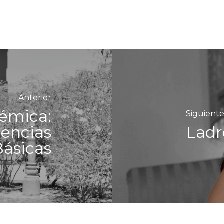
Anterior
émica:
Siguient
iencias
Ladr
Básicas