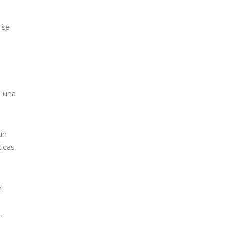
 se
o una
un
icas,
l
,