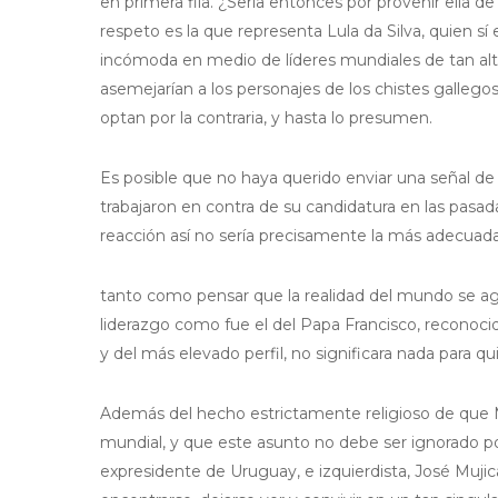
en primera fila. ¿Sería entonces por provenir ella de
respeto es la que representa Lula da Silva, quien sí
incómoda en medio de líderes mundiales de tan alto n
asemejarían a los personajes de los chistes gallegos
optan por la contraria, y hasta lo presumen.
Es posible que no haya querido enviar una señal de 
trabajaron en contra de su candidatura en las pasa
reacción así no sería precisamente la más adecuada,
tanto como pensar que la realidad del mundo se ago
liderazgo como fue el del Papa Francisco, reconocid
y del más elevado perfil, no significara nada para 
Además del hecho estrictamente religioso de que 
mundial, y que este asunto no debe ser ignorado po
expresidente de Uruguay, e izquierdista, José Muji