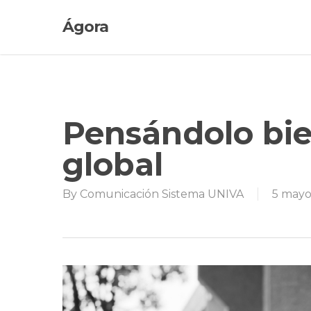
Skip
Ágora
to
main
content
Pensándolo bie
global
By
Comunicación Sistema UNIVA
5 mayo