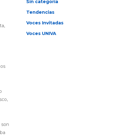
Sin categoría
Tendencias
Voces Invitadas
ta,
Voces UNIVA
los
o
sco,
o son
aba