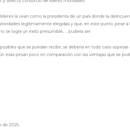
ar y selecto consorcio de líderes mundiales.
íderes la vean como la presidenta de un país donde la delincuen
toridades legítimamente elegidas y que, en este punto, pese a 
o se logra un éxito presumible, … pudiera ser.
 posibles que se puedan recibir, se debería en todo caso sopesar
i aún esas pesan poco en comparación con las ventajas que se pod
 de 2025.