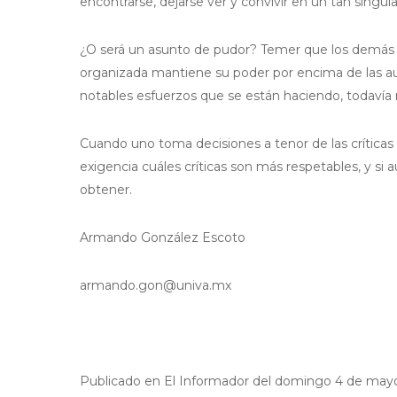
encontrarse, dejarse ver y convivir en un tan singul
¿O será un asunto de pudor? Temer que los demás l
organizada mantiene su poder por encima de las au
notables esfuerzos que se están haciendo, todavía n
Cuando uno toma decisiones a tenor de las críticas
exigencia cuáles críticas son más respetables, y s
obtener.
Armando González Escoto
armando.gon@univa.mx
Publicado en El Informador del domingo 4 de mayo